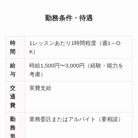
勤務条件・待遇
時
1レッスンあたり1時間程度（週1～O
間
K）
給
時給1,500円〜3,000円（経験・能力を
与
考慮）
交
実費支給
通
費
勤
業務委託またはアルバイト（要相談）
務
形